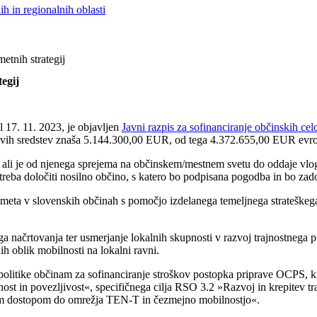
h in regionalnih oblasti
etnih strategij
tegij
šel 17. 11. 2023, je objavljen
Javni razpis za sofinanciranje občinskih ce
ljivih sredstev znaša 5.144.300,00 EUR, od tega 4.372.655,00 EUR evro
ali je od njenega sprejema na občinskem/mestnem svetu do oddaje vloge
reba določiti nosilno občino, s katero bo podpisana pogodba in bo zado
meta v slovenskih občinah s pomočjo izdelanega temeljnega strateškega
a načrtovanja ter usmerjanje lokalnih skupnosti v razvoj trajnostnega
h oblik mobilnosti na lokalni ravni.
olitike občinam za sofinanciranje stroškov postopka priprave OCPS, ki s
t in povezljivost«, specifičnega cilja RSO 3.2 »Razvoj in krepitev tra
im dostopom do omrežja TEN-T in čezmejno mobilnostjo«.