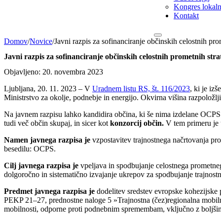
Kongres lokalni
Kontakt
Domov
/
Novice
/
Javni razpis za sofinanciranje občinskih celostnih prom
Javni razpis za sofinanciranje občinskih celostnih prometnih stra
Objavljeno: 20. novembra 2023
Ljubljana, 20. 11. 2023 – V
Uradnem listu RS, št. 116/2023
, ki je iz
Ministrstvo za okolje, podnebje in energijo. Okvirna višina razpolož
Na javnem razpisu lahko kandidira občina, ki še nima izdelane OCPS 
tudi več občin skupaj, in sicer kot
konzorcij občin.
V tem primeru je t
Namen javnega razpisa je
vzpostavitev trajnostnega načrtovanja pro
besedilu: OCPS.
Cilj javnega razpisa je
vpeljava in spodbujanje celostnega prometneg
dolgoročno in sistematično izvajanje ukrepov za spodbujanje trajnostni
Predmet javnega razpisa je
dodelitev sredstev evropske kohezijske p
PEKP 21–27, prednostne naloge 5 »Trajnostna (čez)regionalna mobilnos
mobilnosti, odporne proti podnebnim spremembam, vključno z boljš