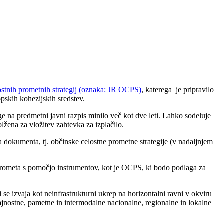
lostnih prometnih strategij (oznaka: JR OCPS)
, katerega je pripravilo
pskih kohezijskih sredstev.
 na predmetni javni razpis minilo več kot dve leti. Lahko sodeluje
lžena za vložitev zahtevka za izplačilo.
 dokumenta, tj. občinske celostne prometne strategije (v nadaljnjem
 prometa s pomočjo instrumentov, kot je OCPS, ki bodo podlaga za
e izvaja kot neinfrastrukturni ukrep na horizontalni ravni v okviru
jnostne, pametne in intermodalne nacionalne, regionalne in lokalne