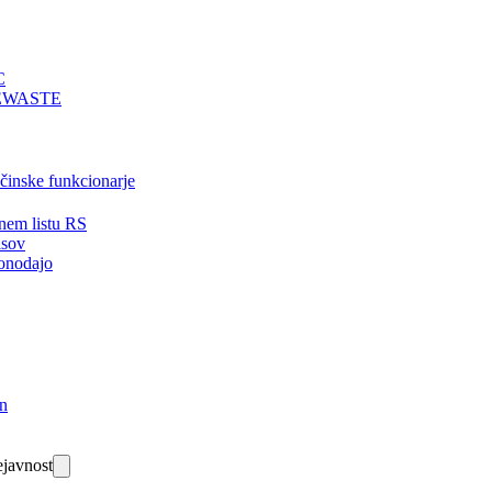
C
EWASTE
bčinske funkcionarje
nem listu RS
isov
onodajo
in
javnost