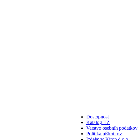
Dostopnost
Katalog IJZ
Varstvo osebnih podatkov
Politika piškotkov
Izdelava: Kiron d.o.o.