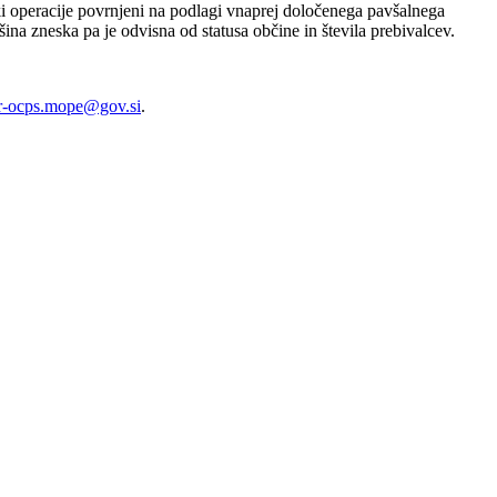
ški operacije povrnjeni na podlagi vnaprej določenega pavšalnega
ina zneska pa je odvisna od statusa občine in števila prebivalcev.
jr-ocps.mope@gov.si
.