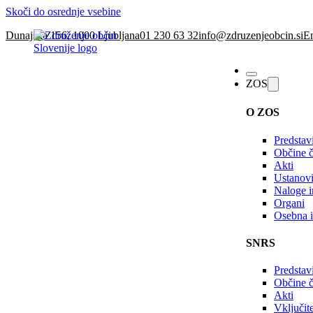
Skoči do osrednje vsebine
Dunajska 156, 1000 Ljubljana
01 230 63 32
info@zdruzenjeobcin.si
En
ZOS
O ZOS
Predstav
Občine č
Akti
Ustanovi
Naloge in
Organi
Osebna i
SNRS
Predstav
Občine 
Akti
Vključi