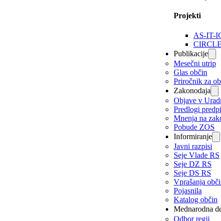
Projekti
AS-IT-I
CIRCL
Publikacije
Mesečni utrip
Glas občin
Priročnik za o
Zakonodaja
Objave v Urad
Predlogi predp
Mnenja na zak
Pobude ZOS
Informiranje
Javni razpisi
Seje Vlade RS
Seje DZ RS
Seje DS RS
Vprašanja obč
Pojasnila
Katalog občin
Mednarodna de
Odbor regij