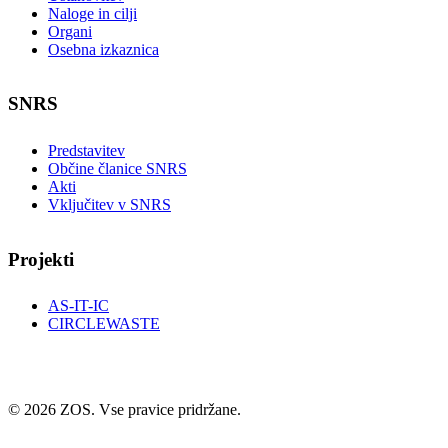
Naloge in cilji
Organi
Osebna izkaznica
SNRS
Predstavitev
Občine članice SNRS
Akti
Vključitev v SNRS
Projekti
AS-IT-IC
CIRCLEWASTE
© 2026 ZOS. Vse pravice pridržane.