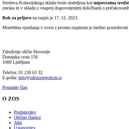
Sredstva Kohezijskega sklada bodo dodeljena kot
nepovratna sredst
zneska in v skladu z vnaprej dogovorjenimi določbami o pričakovanih r
Rok za prijavo
na razpis je 17. 12. 2023.
Morebitna vprašanja v zvezi z javnim razpisom je možno posredovati 
Združenje občin Slovenije
Dunajska cesta 156
1000 Ljubljana
Telefon: 01 230 63 32
E-pošta:
info@zdruzenjeobcin.si
Postanite član
O ZOS
Predstavitev
Občine članice
Akti
Ustanovitev