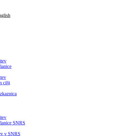
glish
itev
lanice
tev
 cilji
zkaznica
itev
članice SNRS
tev v SNRS