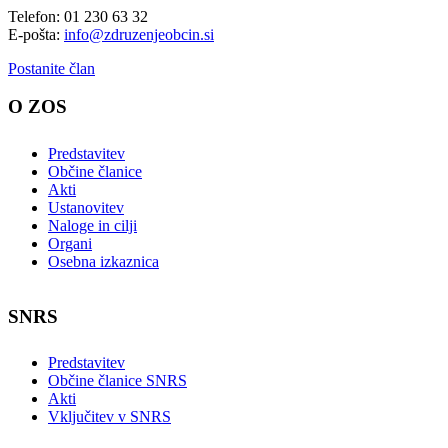
Telefon: 01 230 63 32
E-pošta:
info@zdruzenjeobcin.si
Postanite član
O ZOS
Predstavitev
Občine članice
Akti
Ustanovitev
Naloge in cilji
Organi
Osebna izkaznica
SNRS
Predstavitev
Občine članice SNRS
Akti
Vključitev v SNRS