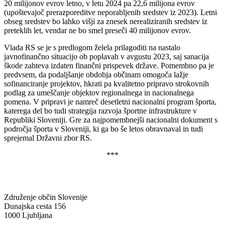
20 milijonov evrov letno, v letu 2024 pa 22,6 milijona evrov
(upoštevajoč prerazporeditve neporabljenih sredstev iz 2023). Letni
obseg sredstev bo lahko višji za znesek nerealiziranih sredstev iz
preteklih let, vendar ne bo smel preseči 40 milijonov evrov.
Vlada RS se je s predlogom želela prilagoditi na nastalo
javnofinančno situacijo ob poplavah v avgustu 2023, saj sanacija
škode zahteva izdaten finančni prispevek države. Pomembno pa je
predvsem, da podaljšanje obdobja občinam omogoča lažje
sofinanciranje projektov, hkrati pa kvalitetno pripravo strokovnih
podlag za umeščanje objektov regionalnega in nacionalnega
pomena. V pripravi je namreč desetletni nacionalni program športa,
katerega del bo tudi strategija razvoja športne infrastrukture v
Republiki Sloveniji. Gre za najpomembnejši nacionalni dokument s
področja športa v Sloveniji, ki ga bo še letos obravnaval in tudi
sprejemal Državni zbor RS.
***
Združenje občin Slovenije
Dunajska cesta 156
1000 Ljubljana