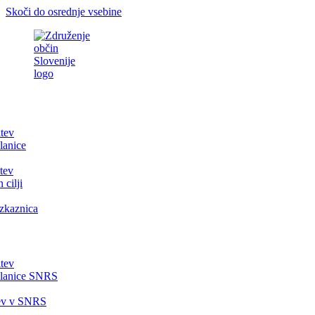
Skoči do osrednje vsebine
itev
lanice
tev
 cilji
zkaznica
itev
članice SNRS
tev v SNRS