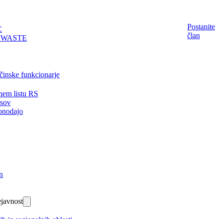
Postanite
C
član
EWASTE
činske funkcionarje
nem listu RS
isov
onodajo
n
javnost