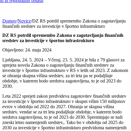
h in regionalnih oblasti
Domov
/
Novice
/
DZ RS potrdil spremembo Zakona o zagotavljanju
finančnih sredstev za investicije v športno infrastrukturo
DZ RS potrdil spremembo Zakona o zagotavljanju finančnih
sredstev za investicije v športno infrastrukturo
Objavljeno: 24. maja 2024
Ljubljana, 24. 5. 2024 – Včeraj, 23. 5. 2024 je bila z 79 glasovi za
sprejeta novela Zakona o zagotavljanju finančnih sredstev za
investicije v športno infrastrukturo v RS v letih od 2023. Z zakonom
se ohranja skupna višina sredstev, za tri leta pa se podaljšuje
obdobje, v katerem bodo sredstva zagotovljena, to je od 2023 do
2030.
Leta 2022 sprejeti zakon predvideva zagotovitev finančnih sredstev
za investicije v športno infrastrukturo v skupni višini 150 milijonov
evrov v obdobju od 2022 do 2027. Ohranja se skupna višina
sredstev, vendar se za tri leta podaljšuje obdobje, v katerem bodo
sredstva zagotovljena, to je od 2023 do 2030. Spreminjajo se tudi
zneski letno namenjenih sredstev,. Tako bo v obdobju od 2025 do
2030 za investicije v športno infrastrukturo predvidoma namenjenih