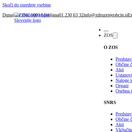
Skoči do osrednje vsebine
Dunajska 156, 1000 Ljubljana
01 230 63 32
info@zdruzenjeobcin.si
En
ZOS
O ZOS
Predstav
Občine č
Akti
Ustanovi
Naloge in
Organi
Osebna i
SNRS
Predstav
Občine 
Akti
Vključi