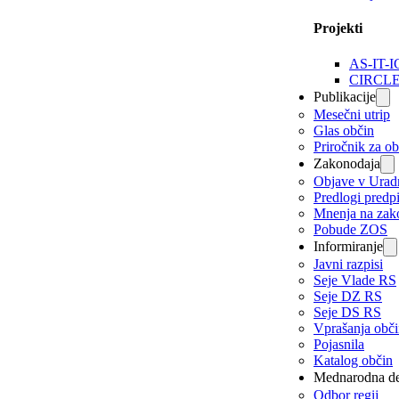
Projekti
AS-IT-I
CIRCL
Publikacije
Mesečni utrip
Glas občin
Priročnik za o
Zakonodaja
Objave v Urad
Predlogi predp
Mnenja na zak
Pobude ZOS
Informiranje
Javni razpisi
Seje Vlade RS
Seje DZ RS
Seje DS RS
Vprašanja obč
Pojasnila
Katalog občin
Mednarodna de
Odbor regij