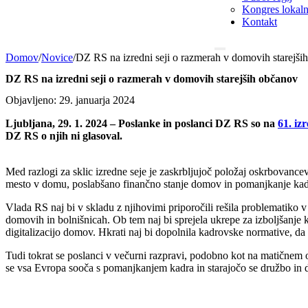
Kongres lokalni
Kontakt
Domov
/
Novice
/
DZ RS na izredni seji o razmerah v domovih starejši
DZ RS na izredni seji o razmerah v domovih starejših občanov
Objavljeno: 29. januarja 2024
Ljubljana, 29. 1. 2024 – Poslanke in poslanci DZ RS so na
61. izr
DZ RS o njih ni glasoval.
Med razlogi za sklic izredne seje je zaskrbljujoč položaj oskrbovance
mesto v domu, poslabšano finančno stanje domov in pomanjkanje kad
Vlada RS naj bi v skladu z njihovimi priporočili rešila problematiko
domovih in bolnišnicah. Ob tem naj bi sprejela ukrepe za izboljšanje k
digitalizacijo domov. Hkrati naj bi dopolnila kadrovske normative, d
Tudi tokrat se poslanci v večurni razpravi, podobno kot na matičnem od
se vsa Evropa sooča s pomanjkanjem kadra in starajočo se družbo in d