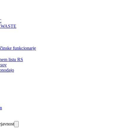
C
EWASTE
bčinske funkcionarje
nem listu RS
isov
onodajo
in
javnost