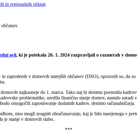
h in regionalnih oblasti
h občanov
edni seji
, ki je potekala 26. 1. 2024 razpravljali o razmerah v domo
v in zaposlenih v domovih starejših občanov (DSO), opozorili so, da so 
ra.
 v domovih najkasneje do 1. marca. Tako naj bi denimo poenotila kadrov
adrovske problematike, uredila finančno stanje domov, nastalo zaradi vi
a bodo omogočili zaposlovanje dodatnih kadrov, denimo računalničarja.
boru, niso mogli izogniti obračunavanju, kaj je bilo narejenega v prete
a je stanje v domovih slabo.
***