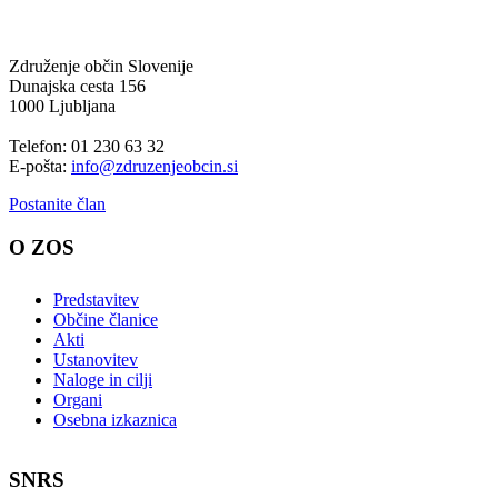
Združenje občin Slovenije
Dunajska cesta 156
1000 Ljubljana
Telefon: 01 230 63 32
E-pošta:
info@zdruzenjeobcin.si
Postanite član
O ZOS
Predstavitev
Občine članice
Akti
Ustanovitev
Naloge in cilji
Organi
Osebna izkaznica
SNRS