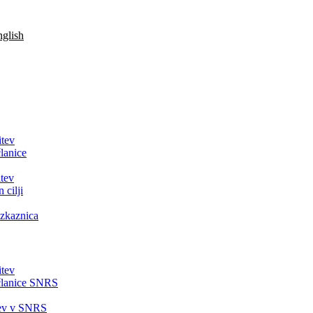
glish
itev
lanice
tev
 cilji
zkaznica
itev
članice SNRS
tev v SNRS