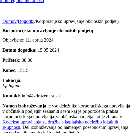
h in regionalnih oblasti
Domov
/
Dogodki
/
Korporacijsko upravljanje občinskih podjetij
Korporacijsko upravljanje občinskih podjetij
Objavljeno: 11. aprila 2024
Datum dogodka:
15.05.2024
Pričetek:
08:30
Konec:
15:15
Lokacija:
Ljubljana
Kontakt:
info@zdruzenje-ns.si
Namen izobraževanja
je vse deležnike korporacijskega upravljanja
v občinskih podjetjih seznaniti s tem kaj je priporočena praksa
korporacijskega upravljanja za občinska podjetja kot je zbrana v
Kodeksu upravljanja za družbe s kapitalsko udeležbo lokalnih
skupnosti
. Del izobraževanja bo namenjen posebnostim upravljanja
gospodarskih javnih služb v teh podjetjih.