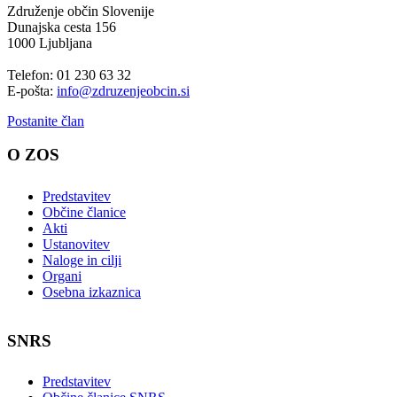
Združenje občin Slovenije
Dunajska cesta 156
1000 Ljubljana
Telefon: 01 230 63 32
E-pošta:
info@zdruzenjeobcin.si
Postanite član
O ZOS
Predstavitev
Občine članice
Akti
Ustanovitev
Naloge in cilji
Organi
Osebna izkaznica
SNRS
Predstavitev