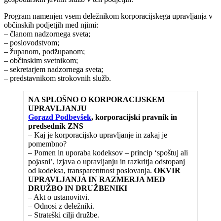
Program namenjen vsem deležnikom korporacijskega upravljanja v
občinskih podjetjih med njimi:
– članom nadzornega sveta;
– poslovodstvom;
– županom, podžupanom;
– občinskim svetnikom;
– sekretarjem nadzornega sveta;
– predstavnikom strokovnih služb.
NA SPLOŠNO O KORPORACIJSKEM
UPRAVLJANJU
Gorazd Podbevšek
, korporacijski pravnik in
predsednik ZNS
– Kaj je korporacijsko upravljanje in zakaj je
pomembno?
– Pomen in uporaba kodeksov – princip ‘spoštuj ali
pojasni’, izjava o upravljanju in razkritja odstopanj
od kodeksa, transparentnost poslovanja.
OKVIR
UPRAVLJANJA IN RAZMERJA MED
DRUŽBO IN DRUŽBENIKI
– Akt o ustanovitvi.
– Odnosi z deležniki.
– Strateški cilji družbe.