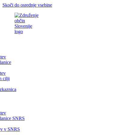
Skoči do osrednje vsebine
itev
lanice
tev
 cilji
zkaznica
itev
članice SNRS
tev v SNRS