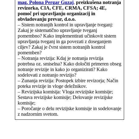
mag. Polona Pergar Guzaj
,
preizkušena notranja
revizorka, CIA, CFE, CRMA, CFSA; 4E,
pomoč pri upravljanju organizacij in
obvladovanju prevar, d.o.o.
– Sistem notranjih kontrol in upravljanje tveganj:
Zakaj je sistematično upravljanje tveganj
pomembno? Kako implementirati učinkovit sistem
upravljanja tveganj in ga povezati z doseganjem
ciljev? Zakaj je čvrst sistem notranjih kontrol
pomemben?
– Notranja revizija: Kdaj je notranja revizija
potrebna oz. smiselna? Kako določiti primeren obseg
notranje revizije in kako jo organizirati? Kako
sodelovati z notranjo revizijo?
– Zunanja revizija: Postopek izbire revizorja; Način
poteka revizije in vloge deležnikov.
– Revizijska komisija: Vloga revizijske komisije;
Sestava revizijske komisije; Delovanje revizijske
komisije;
– Poročanje o delu revizijske komisije in sodelovanje
z nadzornim svetom.