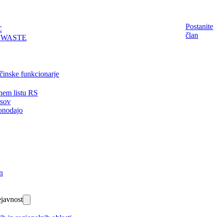
Postanite
C
član
EWASTE
činske funkcionarje
nem listu RS
isov
onodajo
n
javnost