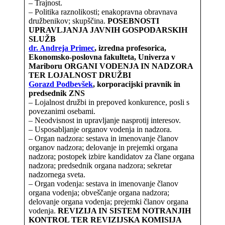
– Trajnost.
– Politika raznolikosti; enakopravna obravnava
družbenikov; skupščina.
POSEBNOSTI
UPRAVLJANJA JAVNIH GOSPODARSKIH
SLUŽB
dr. Andreja Primec
,
izredna profesorica,
Ekonomsko-poslovna fakulteta, Univerza v
Mariboru
ORGANI VODENJA IN NADZORA
TER LOJALNOST DRUŽBI
Gorazd Podbevšek
, korporacijski pravnik in
predsednik ZNS
– Lojalnost družbi in prepoved konkurence, posli s
povezanimi osebami.
– Neodvisnost in upravljanje nasprotij interesov.
– Usposabljanje organov vodenja in nadzora.
– Organ nadzora: sestava in imenovanje članov
organov nadzora; delovanje in prejemki organa
nadzora; postopek izbire kandidatov za člane organa
nadzora; predsednik organa nadzora; sekretar
nadzornega sveta.
– Organ vodenja: sestava in imenovanje članov
organa vodenja; obveščanje organa nadzora;
delovanje organa vodenja; prejemki članov organa
vodenja.
REVIZIJA IN SISTEM NOTRANJIH
KONTROL TER REVIZIJSKA KOMISIJA