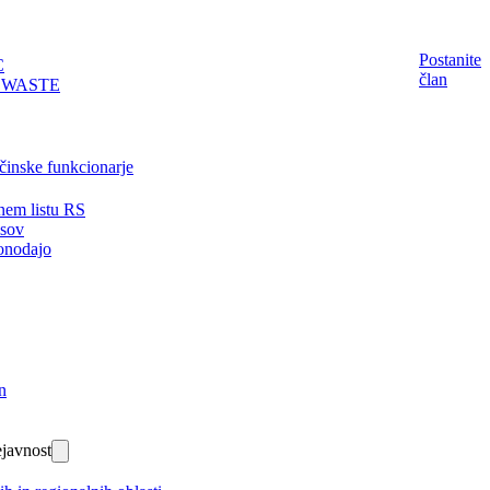
Postanite
C
član
EWASTE
činske funkcionarje
nem listu RS
isov
onodajo
n
javnost