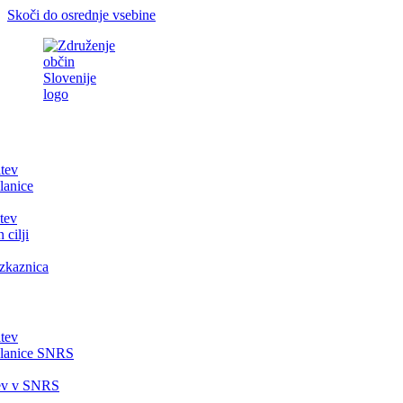
Skoči do osrednje vsebine
itev
lanice
tev
 cilji
zkaznica
itev
članice SNRS
tev v SNRS