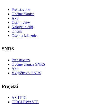
Predstavitev
Občine članice
Akti
Ustanovitev
Naloge in cilji
Organi
Osebna izkaznica
SNRS
Predstavitev
Občine članice SNRS
Akti
Vključitev v SNRS
Projekti
AS-IT-IC
CIRCLEWASTE