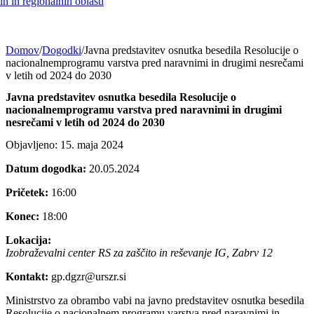
h in regionalnih oblasti
Domov
/
Dogodki
/
Javna predstavitev osnutka besedila Resolucije o
nacionalnemprogramu varstva pred naravnimi in drugimi nesrečami
v letih od 2024 do 2030
Javna predstavitev osnutka besedila Resolucije o
nacionalnemprogramu varstva pred naravnimi in drugimi
nesrečami v letih od 2024 do 2030
Objavljeno: 15. maja 2024
Datum dogodka:
20.05.2024
Pričetek:
16:00
Konec:
18:00
Lokacija:
Izobraževalni center RS za zaščito in reševanje IG, Zabrv 12
Kontakt:
gp.dgzr@urszr.si
Ministrstvo za obrambo vabi na javno predstavitev osnutka besedila
Resolucije o nacionalnem programu varstva pred naravnimi in