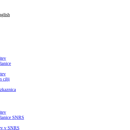
glish
itev
lanice
tev
 cilji
zkaznica
itev
članice SNRS
tev v SNRS