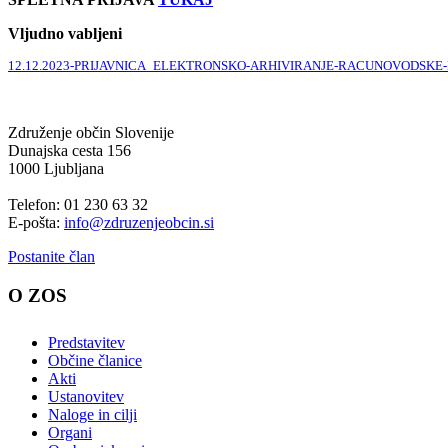
Vljudno vabljeni
12.12.2023-PRIJAVNICA_ELEKTRONSKO-ARHIVIRANJE-RACUNOVODSKE
Združenje občin Slovenije
Dunajska cesta 156
1000 Ljubljana
Telefon: 01 230 63 32
E-pošta:
info@zdruzenjeobcin.si
Postanite član
O ZOS
Predstavitev
Občine članice
Akti
Ustanovitev
Naloge in cilji
Organi