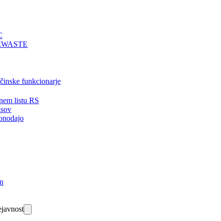
C
EWASTE
bčinske funkcionarje
nem listu RS
isov
onodajo
in
javnost