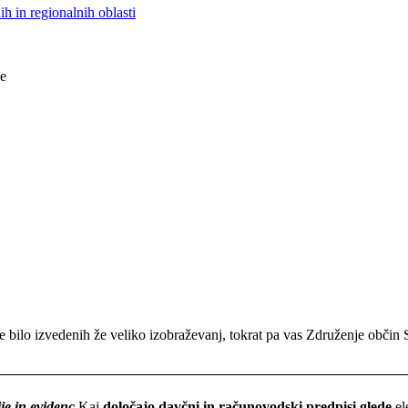
h in regionalnih oblasti
je
 bilo izvedenih že veliko izobraževanj, tokrat pa vas Združenje občin 
e in evidenc
Kaj
določajo davčni in računovodski predpisi glede
el