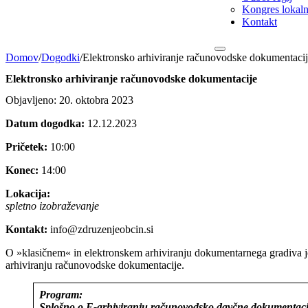
Kongres lokalni
Kontakt
Domov
/
Dogodki
/
Elektronsko arhiviranje računovodske dokumentaci
Elektronsko arhiviranje računovodske dokumentacije
Objavljeno: 20. oktobra 2023
Datum dogodka:
12.12.2023
Pričetek:
10:00
Konec:
14:00
Lokacija:
spletno izobraževanje
Kontakt:
info@zdruzenjeobcin.si
O »klasičnem« in elektronskem arhiviranju dokumentarnega gradiva je
arhiviranju računovodske dokumentacije.
Program:
Splošno o E-arhiviranju računovodsko davčne dokumentacij