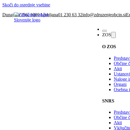
Skoči do osrednje vsebine
Dunajska 156, 1000 Ljubljana
01 230 63 32
info@zdruzenjeobcin.si
En
ZOS
O ZOS
Predstav
Občine č
Akti
Ustanovi
Naloge in
Organi
Osebna i
SNRS
Predstav
Občine 
Akti
Vključi