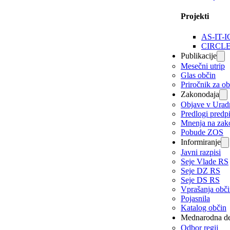
Projekti
AS-IT-I
CIRCL
Publikacije
Mesečni utrip
Glas občin
Priročnik za o
Zakonodaja
Objave v Urad
Predlogi predp
Mnenja na zak
Pobude ZOS
Informiranje
Javni razpisi
Seje Vlade RS
Seje DZ RS
Seje DS RS
Vprašanja obč
Pojasnila
Katalog občin
Mednarodna de
Odbor regij