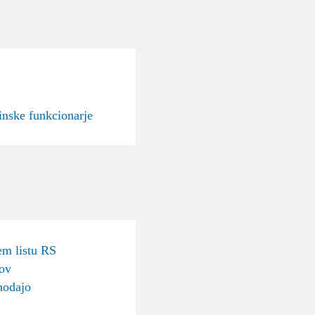
inske funkcionarje
m listu RS
sov
nodajo