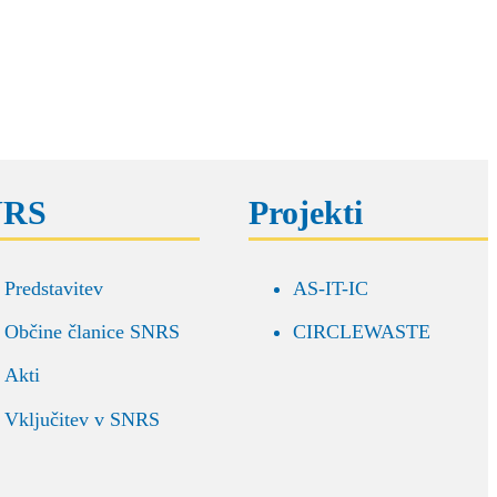
NRS
Projekti
Predstavitev
AS-IT-IC
Občine članice SNRS
CIRCLEWASTE
Akti
Vključitev v SNRS