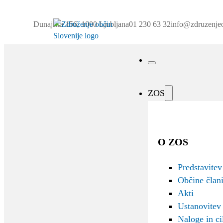
Dunajska 156, 1000 Ljubljana
01 230 63 32
info@zdruzenjeo
ZOS
O ZOS
Predstavitev
Občine član
Akti
Ustanovitev
Naloge in cil