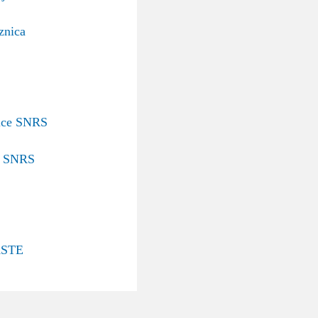
znica
nice SNRS
v SNRS
STE