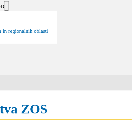
st
 in regionalnih oblasti
stva ZOS