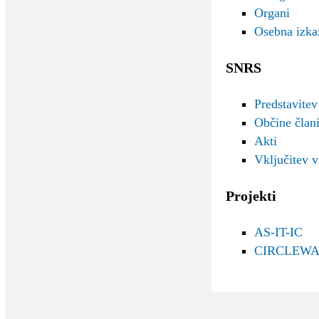
Organi
Osebna izka
SNRS
Predstavitev
Občine čla
Akti
Vključitev 
Projekti
AS-IT-IC
CIRCLEWA