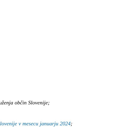
uženja občin Slovenije;
Slovenije v mesecu januarju 2024
;